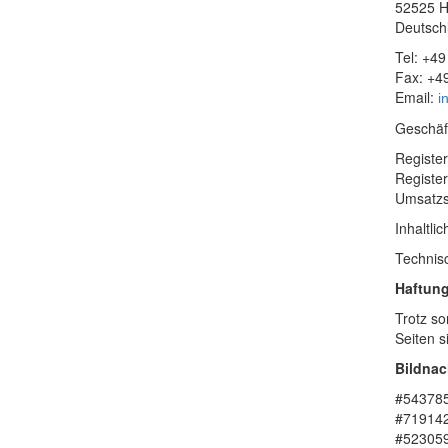
52525 H
Deutsch
Tel: +4
Fax: +4
Email:
i
Geschäft
Register
Registe
Umsatzs
Inhaltli
Technis
Haftung
Trotz so
Seiten s
Bildna
#543785
#719142
#523059