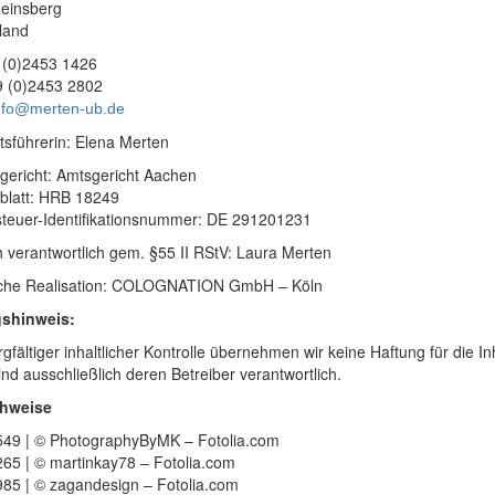
einsberg
land
9 (0)2453 1426
9 (0)2453 2802
nfo@merten-ub.de
sführerin: Elena Merten
gericht: Amtsgericht Aachen
rblatt: HRB 18249
teuer-Identifikationsnummer: DE 291201231
ch verantwortlich gem. §55 II RStV: Laura Merten
che Realisation: COLOGNATION GmbH – Köln
shinweis:
rgfältiger inhaltlicher Kontrolle übernehmen wir keine Haftung für die In
ind ausschließlich deren Betreiber verantwortlich.
chweise
49 | © PhotographyByMK – Fotolia.com
65 | © martinkay78 – Fotolia.com
85 | © zagandesign – Fotolia.com